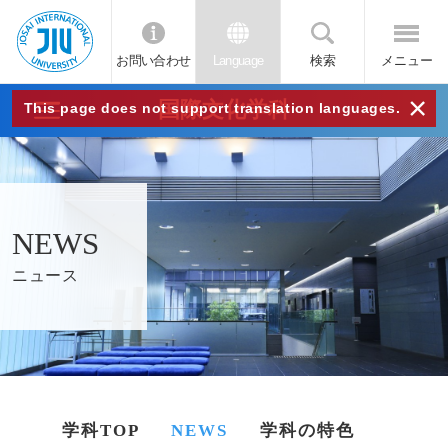
お問い合わせ
Language
検索
メニュー
JIU
×
国際文化学科
This page does not support translation languages.
城西
国際
NEWS
大学
ニュース
学科TOP
NEWS
学科の特色