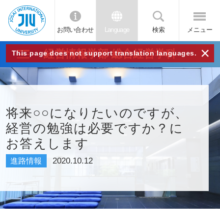
お問い合わせ
Language
検索
メニュー
JIU
×
経営情報学部 総合経営学科
This page does not support translation languages.
城西
国際
将来○○になりたいのですが、
経営の勉強は必要ですか？に
大学
お答えします
2020.10.12
進路情報