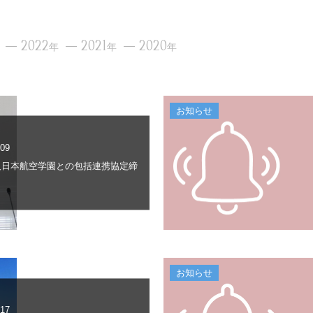
2022
2021
2020
年
年
年
お知らせ
.09
人日本航空学園との包括連携協定締
お知らせ
.17