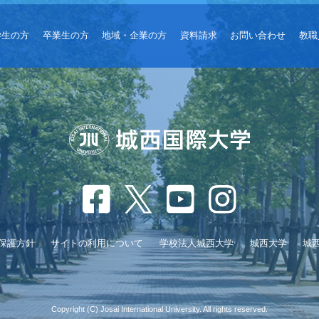
学生の方
卒業生の方
地域・企業の方
資料請求
お問い合わせ
教職
保護方針
サイトの利用について
学校法人城西大学
城西大学
城
Copyright (C) Josai International University. All rights reserved.