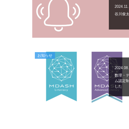
2024.11
谷川俊
お知らせ
2024.08
数理・デ
ム認定
した