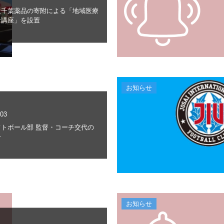
社千葉薬品の寄附による「地域医療
附講座」を設置
お知らせ
.03
フトボール部 監督・コーチ交代の
せ
お知らせ