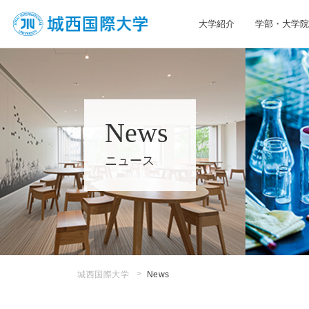
大学紹介
学部・大学院
JIU 城西国際大学
News
ニュース
城西国際大学
News