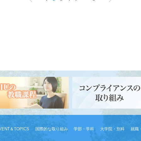
VENT＆TOPICS
国際的な取り組み
学部・学科
大学院・別科
就職