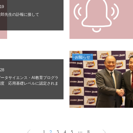
.19
太郎先生の訃報に接して
お知らせ
.28
ータサイエンス・AI教育プログラ
制度 応用基礎レベルに認定されま
1
2
3
4
5
⋯
8