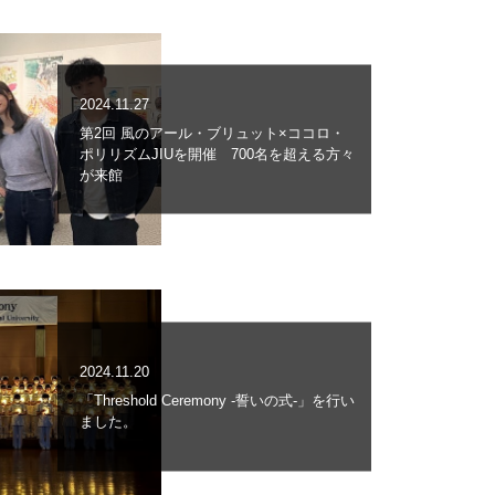
2024.11.27
第2回 風のアール・ブリュット×ココロ・
ポリリズムJIUを開催 700名を超える方々
が来館
2024.11.20
「Threshold Ceremony -誓いの式-」を行い
ました。