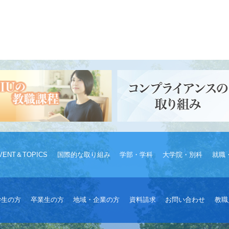
VENT＆TOPICS
国際的な取り組み
学部・学科
大学院・別科
就職
学生の方
卒業生の方
地域・企業の方
資料請求
お問い合わせ
教職