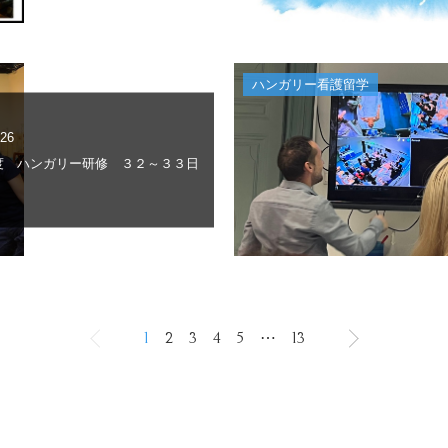
ハンガリー看護留学
.26
年度 ハンガリー研修 ３２～３３日
1
2
3
4
5
⋯
13