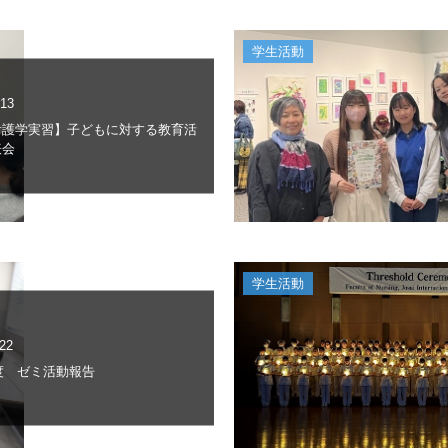
学生活動
.13
看護学実習】子どもに対する教育活
表会
学生活動
.22
年度 ゼミ活動報告