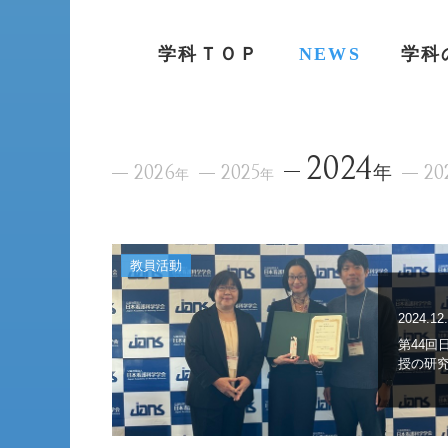
学科ＴＯＰ
NEWS
学科
2024
2026
2025
年
20
年
年
教員活動
2024.12
第44回
授の研