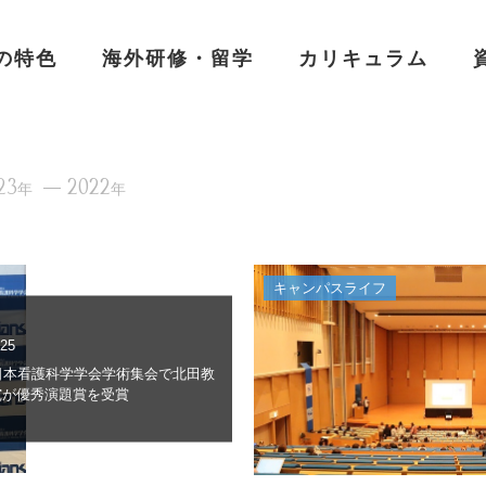
の特色
海外研修・留学
カリキュラム
23
2022
年
年
キャンパスライフ
.25
日本看護科学学会学術集会で北田教
究が優秀演題賞を受賞