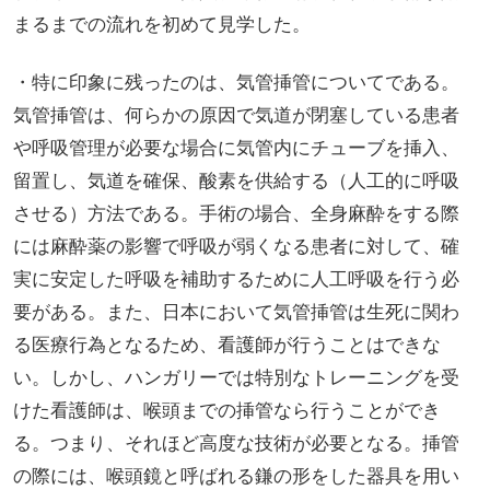
まるまでの流れを初めて見学した。
・特に印象に残ったのは、気管挿管についてである。
気管挿管は、何らかの原因で気道が閉塞している患者
や呼吸管理が必要な場合に気管内にチューブを挿入、
留置し、気道を確保、酸素を供給する（人工的に呼吸
させる）方法である。手術の場合、全身麻酔をする際
には麻酔薬の影響で呼吸が弱くなる患者に対して、確
実に安定した呼吸を補助するために人工呼吸を行う必
要がある。また、日本において気管挿管は生死に関わ
る医療行為となるため、看護師が行うことはできな
い。しかし、ハンガリーでは特別なトレーニングを受
けた看護師は、喉頭までの挿管なら行うことができ
る。つまり、それほど高度な技術が必要となる。挿管
の際には、喉頭鏡と呼ばれる鎌の形をした器具を用い