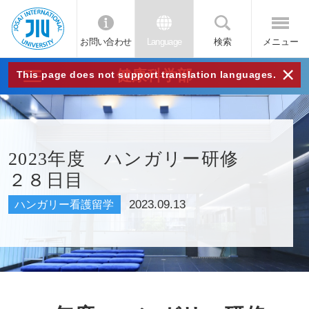
お問い合わせ
Language
検索
メニュー
JIU
×
健康科学部
This page does not support translation languages.
城西
国際
2023年度 ハンガリー研修
２８日目
大学
2023.09.13
ハンガリー看護留学