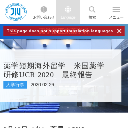
お問い合わせ
Language
検索
メニュー
JIU
×
薬学部医療薬学科
This page does not support translation languages.
城西
国際
薬学短期海外留学 米国薬学
研修UCR 2020 最終報告
大学
2020.02.26
大学行事