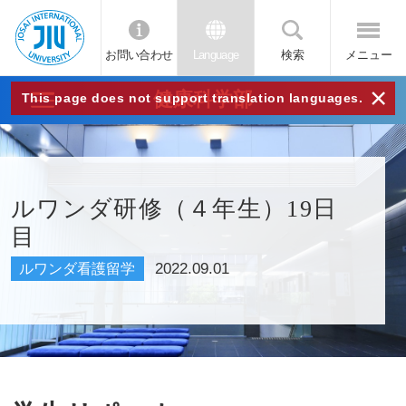
お問い合わせ
Language
検索
メニュー
JIU
×
健康科学部
This page does not support translation languages.
城西
国際
ルワンダ研修（４年生）19日
目
大学
2022.09.01
ルワンダ看護留学