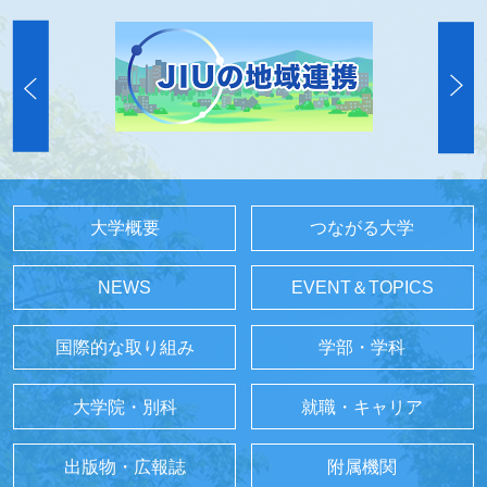
大学概要
つながる大学
NEWS
EVENT＆TOPICS
国際的な取り組み
学部・学科
大学院・別科
就職・キャリア
出版物・広報誌
附属機関