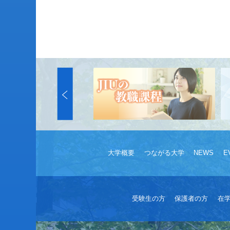
大学概要
つながる大学
NEWS
E
受験生の方
保護者の方
在