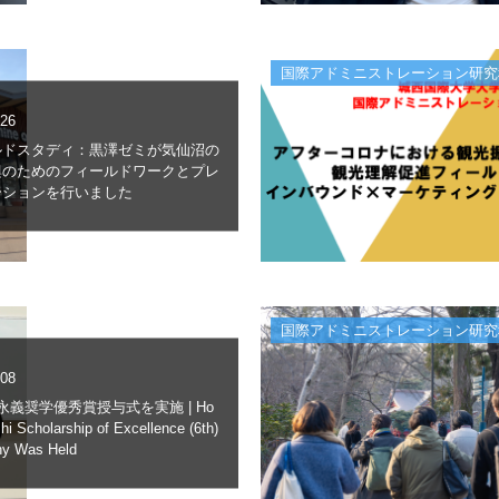
国際アドミニストレーション研究
.26
ルドスタディ：黒澤ゼミが気仙沼の
興のためのフィールドワークとプレ
ーションを行いました
国際アドミニストレーション研究
.08
永義奨学優秀賞授与式を実施 | Ho
i Scholarship of Excellence (6th)
y Was Held