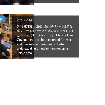
科
2023.02.14
(2/3) 東京都と連携し観光振興への理解促
進フィールドワークと発表会を実施しまし
た | (2 of 3) GSIA and Tokyo Metropolitan
Government together presented fieldwork
and presentation sessions to foster
understanding of tourism promotion in
Tokyo area