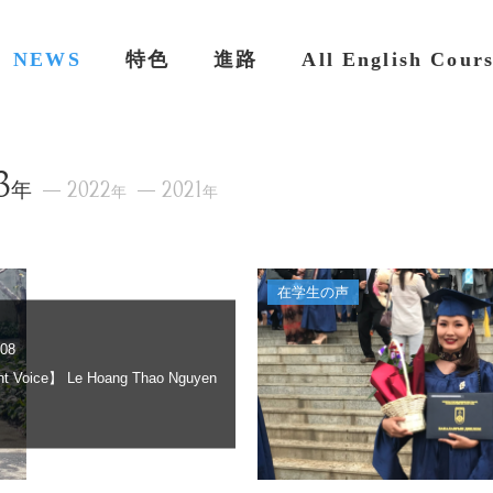
NEWS
特色
進路
All English Cour
3
年
2022
2021
年
年
在学生の声
.08
t Voice】 Le Hoang Thao Nguyen