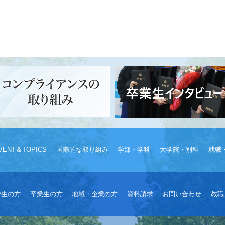
VENT＆TOPICS
国際的な取り組み
学部・学科
大学院・別科
就職
学生の方
卒業生の方
地域・企業の方
資料請求
お問い合わせ
教職