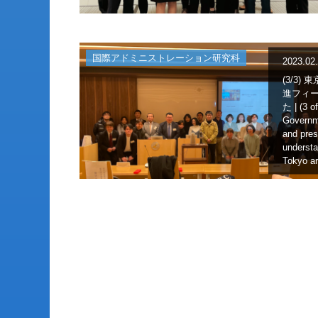
国際アドミニストレーション研究科
2023.02
(3/3
進フィ
た | (3 o
Governme
and pres
understa
Tokyo a