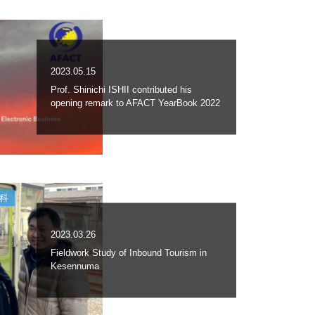
2023.05.15
Prof. Shinichi ISHII contributed his
opening remark to AFACT YearBook 2022
科
2023.03.26
Fieldwork Study of Inbound Tourism in
Kesennuma