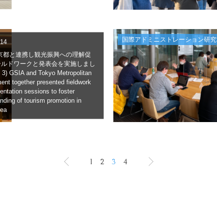
国際アドミニストレーション研究
.14
) 東京都と連携し観光振興への理解促
ールドワークと発表会を実施しまし
f 3) GSIA and Tokyo Metropolitan
nt together presented fieldwork
entation sessions to foster
nding of tourism promotion in
rea
1
2
3
4