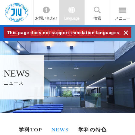
お問い合わせ
Language
検索
メニュー
JIU
×
健康科学部 理学療法学科
This page does not support translation languages.
城西
国際
NEWS
大学
ニュース
学科TOP
NEWS
学科の特色