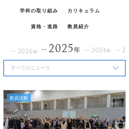
学科の取り組み
カリキュラム
資格・進路
教員紹介
2025
年
2024
2
2026
年
年
すべてのニュース
教員活動