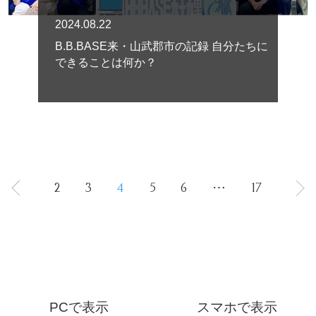
2024.08.22
B.B.BASE来・山武郡市の記録 自分たちに
できることは何か？
2
3
4
5
6
⋯
17
PCで表示
スマホで表示