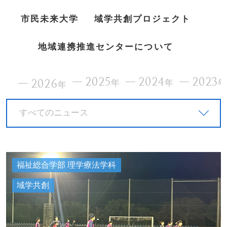
市民未来大学
域学共創プロジェクト
地域連携推進センターについて
2025
2024
2023
2026
年
年
年
すべてのニュース
福祉総合学部 理学療法学科
域学共創