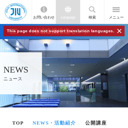
お問い合わせ
Language
検索
メニュー
JIU
×
地域連携推進センター
This page does not support translation languages.
城西
国際
NEWS
大学
ニュース
TOP
NEWS・活動紹介
公開講座