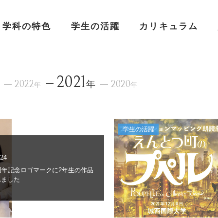
学科の特色
学生の活躍
カリキュラム
2021
2022
年
2020
年
年
学生の活躍
.24
周年記念ロゴマークに2年生の作品
れました