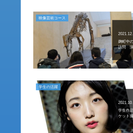
映像芸術コース
2021.12
麹町中
訪問 演
学生の活躍
2021.10
学生作品が
ケット