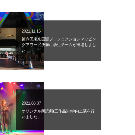
2021.11.15
第六回東京国際プロジェクションマッピン
グアワード決勝に学生チームが出場しまし
た
2021.08.07
オリジナル朗読劇(三作品)の学内上演を行
いました。