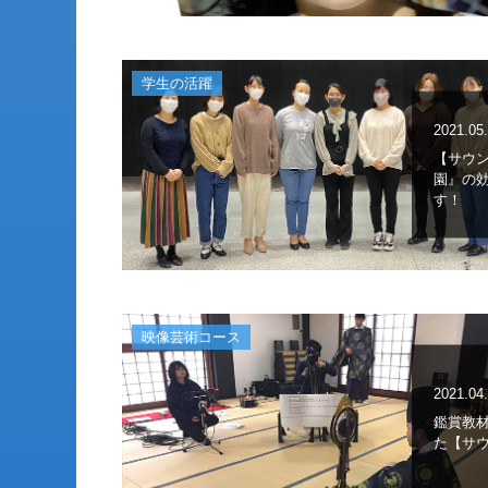
学生の活躍
2021.05
【サウ
園』の
す！
映像芸術コース
2021.04
鑑賞教
た【サ