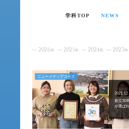
学科TOP
NEWS
2026
2025
2024
2023
年
年
年
年
ニューメディアコース
2021.12
創立30
が選ば