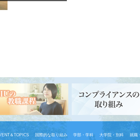
VENT＆TOPICS
国際的な取り組み
学部・学科
大学院・別科
就職