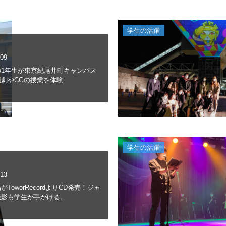
学生の活躍
.09
の1年生が東京紀尾井町キャンパス
劇やCGの授業を体験
学生の活躍
.13
ToworRecordよりCD発売！ジャ
撮影も学生が手がける。