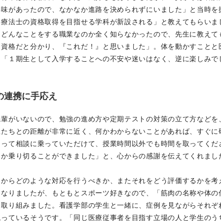
興味があったので、なかなか進路を決められずにいました」と当時を
学療法士の資格取得を目指せる学科が新設される」と教えてもらいま
、どんなことをする職業なのか全く知らなかったので、先生に教えて
る資格だと分かり、『これだ！』と思いました」。体を動かすことと
、「１期生として入学することへの不安や迷いはなく、逆に楽しみで
の連携に手応え
先輩がいないので、勉強の進め方や定期テストの対策の立て方などを
生たちとの距離が非常に近く、何かわからないことがあれば、すぐに
なって相談に乗っていただけて、授業時間以外でも時間を取ってくだ
とか乗り切ることができました」と、心からの感謝を伝えてくれまし
例からどのような対応を行うべきか、またそれをどう評価するかを考
になりましたが、もともとスポーツ好きなので、「筋肉の名称や体の
に取り組みました。看護学部の学生と一緒に、症例を見ながらそれぞ
残っているそうです。「同じ医療従事者を目指す立場の人と学生のう