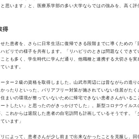
たと思います」と、医療系学部の多い大学ならではの強みを、高く評
取得
みせた患者を、さらに日常生活に復帰できる段階までに導くための「
リハビリでの様子を共有します。「リハビリのときは問題なくできて
ることも多く、学生時代に学んだ通り、他職種と連携する大切さを実
っています。
ネーター２級の資格を取得しました。山武市周辺には昔ながらの造り
なかったりといった、バリアフリー対策が施されていない住居がたく
、住まいの環境が整っていないために帰宅できない患者さんがいるこ
ポートしたい』と思ったのがきっかけでした」。新型コロナウイルス
が、これからは退院した患者の自宅訪問も計画しているそうです。「
けています」
ビリによって、患者さんが少し前まで出来なかったことを克服し、回