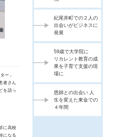
紀尾井町での２人の
出会いがビジネスに
発展
59歳で大学院に
リカレント教育の成
果を子育て支援の現
場に
ンター」
患者さん
どを語っ
恩師との出会い 人
生を変えた東金での
４年間
部に高校
師になる