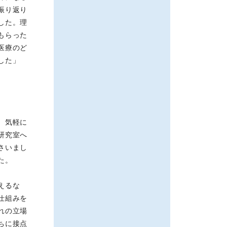
振り返り
した。理
もらった
医療のど
した」
、気軽に
研究室へ
さいまし
た。
えるな
仕組みを
れの立場
ちに接点