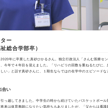
ンター
福祉総合学部卒）
2020年に卒業した真砂ひかるさん。独立行政法人「さんむ医療セ
し、今年で４年目を迎えました。「リハビリの回数を重ねるたびに、
楽しい」と話す真砂さんに、１期生ならではの在学中のエピソードな
出合い
へ引っ越してきました。中学生の時から続けていたバスケットボール
、将来は体育教師になりたい気持ちもありましたが、「父からは看護