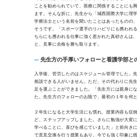
ことを勧められていて、医療に関係することにも
ます。そんな折に、先生から「城西国際大学に理
学療法士という名前を聞いたことはあったものの
そうです。「スポーツ選手のリハビリにも携われ
ちらにも携われる仕事に強く惹かれた真砂さんは
と、見事に合格を勝ち取ります。
先生方の手厚いフォローと看護学部と
入学後、苦労したのはスケジュール管理でした。
相談できる人がいません。ただ、その代わりに先
足を運ぶことができました。「先生方には親身に
た。先生方のフォローのお陰で、最初の１年を何
２年生になると大学生活にも慣れ、授業内容も症
ど、ステップアップしました。さらに勉強が大変
学べることに、喜びを感じていました」と前向き
で意見交換を行う授業もあり、今でも強く印象に