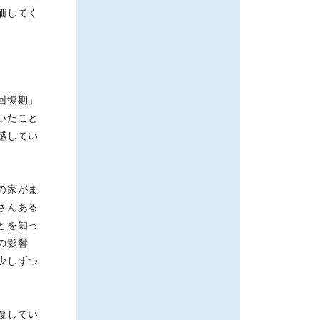
価してく
回復期」
いたこと
感してい
の家がま
さんある
とを知っ
の影響
少しずつ
復してい