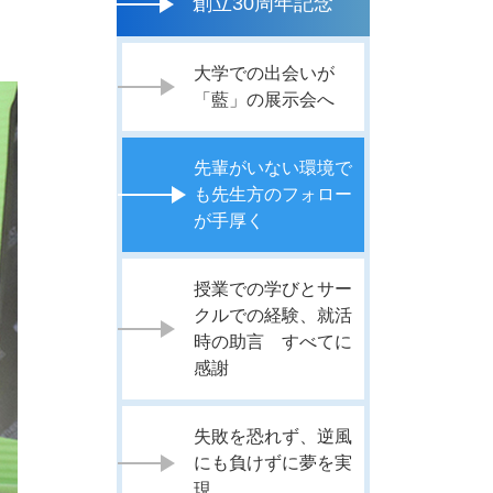
創立30周年記念
大学での出会いが
「藍」の展示会へ
先輩がいない環境で
も先生方のフォロー
が手厚く
授業での学びとサー
クルでの経験、就活
時の助言 すべてに
感謝
失敗を恐れず、逆風
にも負けずに夢を実
現