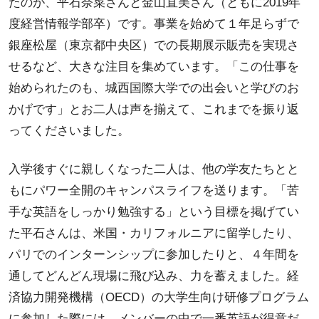
たのが、平石奈菜さんと金山直美さん（ともに2019年
度経営情報学部卒）です。事業を始めて１年足らずで
銀座松屋（東京都中央区）での長期展示販売を実現さ
せるなど、大きな注目を集めています。「この仕事を
始められたのも、城西国際大学での出会いと学びのお
かげです」とお二人は声を揃えて、これまでを振り返
ってくださいました。
入学後すぐに親しくなった二人は、他の学友たちとと
もにパワー全開のキャンパスライフを送ります。「苦
手な英語をしっかり勉強する」という目標を掲げてい
た平石さんは、米国・カリフォルニアに留学したり、
パリでのインターンシップに参加したりと、４年間を
通してどんどん現場に飛び込み、力を蓄えました。経
済協力開発機構（OECD）の大学生向け研修プログラム
に参加した際には、メンバーの中で一番英語が得意だ