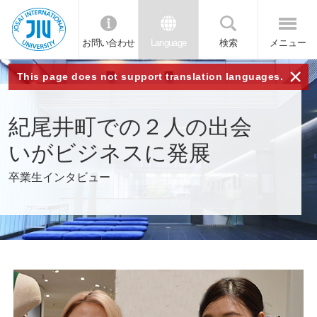
お問い合わせ
Language
検索
メニュー
JIU 城西国
×
This page does not support translation languages.
際大学
紀尾井町での２人の出会
いがビジネスに発展
卒業生インタビュー