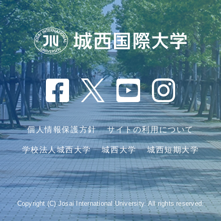
個人情報保護方針
サイトの利用について
学校法人城西大学
城西大学
城西短期大学
Copyright (C) Josai International University. All rights reserved.