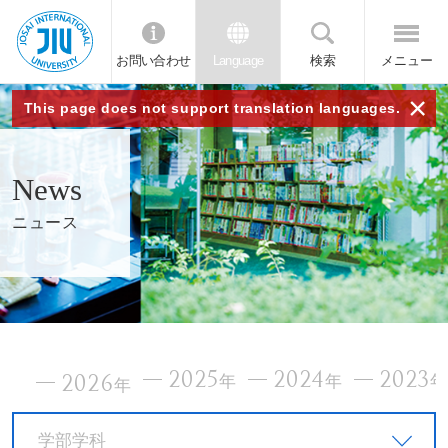
お問い合わせ
Language
検索
メニュー
JIU
×
This page does not support translation languages.
城西
News
国際
ニュース
大学
2025
2024
2023
2026
年
年
年
学部学科