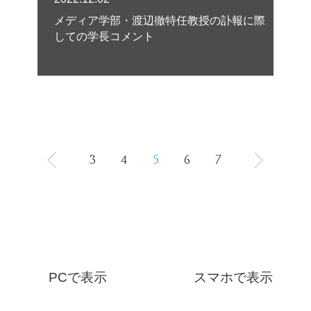
メディア学部・渡辺徹特任教授の訃報に際
しての学長コメント
3
4
5
6
7
PCで表示
スマホで表示