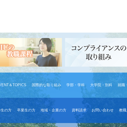
VENT＆TOPICS
国際的な取り組み
学部・学科
大学院・別科
就職
学生の方
卒業生の方
地域・企業の方
資料請求
お問い合わせ
教職