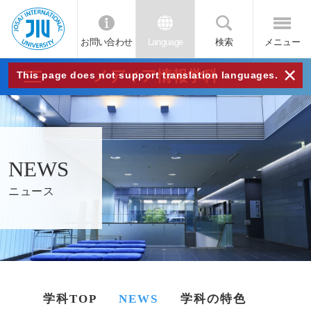
お問い合わせ
Language
検索
メニュー
JIU
×
メディア情報学科
This page does not support translation languages.
城西
国際
NEWS
大学
ニュース
学科TOP
NEWS
学科の特色