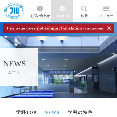
お問い合わせ
Language
検索
メニュー
JIU
×
薬学部医療薬学科
This page does not support translation languages.
城西
国際
NEWS
大学
ニュース
学科TOP
NEWS
学科の特色