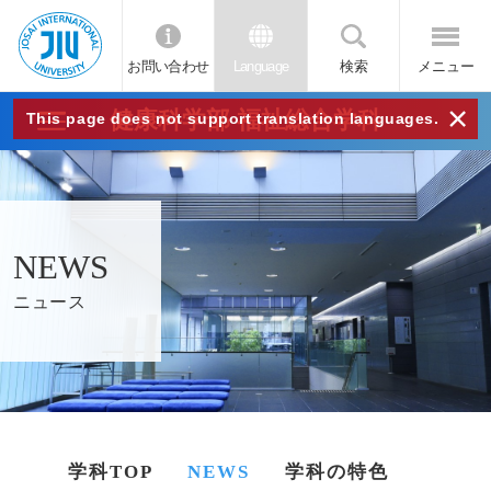
お問い合わせ
Language
検索
メニュー
JIU
×
健康科学部 福祉総合学科
This page does not support translation languages.
城西
国際
NEWS
大学
ニュース
学科TOP
NEWS
学科の特色