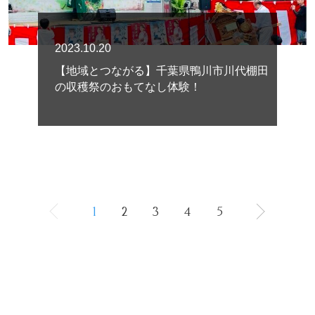
2023.10.20
【地域とつながる】千葉県鴨川市川代棚田
の収穫祭のおもてなし体験！
1
2
3
4
5