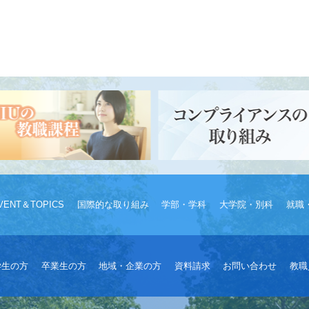
VENT＆TOPICS
国際的な取り組み
学部・学科
大学院・別科
就職
学生の方
卒業生の方
地域・企業の方
資料請求
お問い合わせ
教職