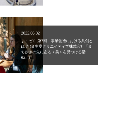
2022.06.02
よ・ゼミ 第7回 事業創造における共創と
は？ (資生堂クリエイティブ株式会社『ま
ち歩きの先にある＜美＞を見つける活
動』)