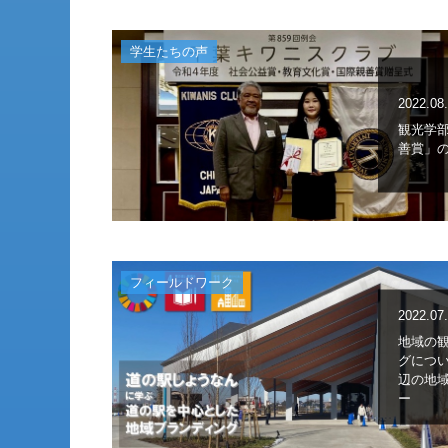
学生たちの声
2022.08
観光学
善賞」
フィールドワーク
2022.07
地域の
グについ
辺の地
ー