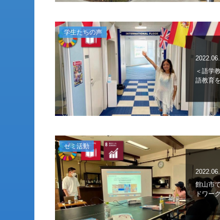
学生たちの声
2022.06
＜語学
語教育
ゼミ活動
2022.06
館山市
ドワー