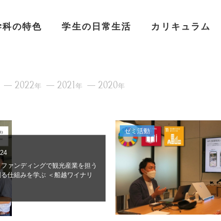
学科の特色
学生の日常生活
カリキュラム
2022
2021
2020
年
年
年
ゼミ活動
.24
ドファンディングで観光産業を担う
創る仕組みを学ぶ ＜船越ワイナリ