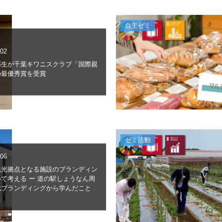
自主ゼミ
.02
部生が千葉キワニスクラブ「国際親
の最優秀賞を受賞
ゼミ活動
.06
観光拠点となる施設のブランディン
て考える ー 道の駅しょうなん周
域ブランディングから学んだこと