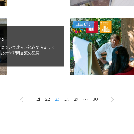
自主ゼミ
.13
題について違った視点で考えよう！
部との学部間交流の記録
21
22
23
24
25
⋯
30