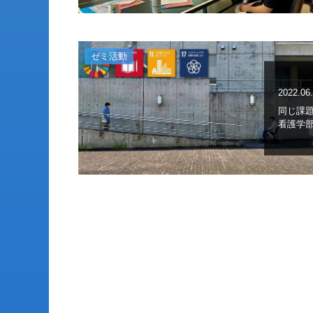
ゼミ活動
2022.06
同じ課
看護学