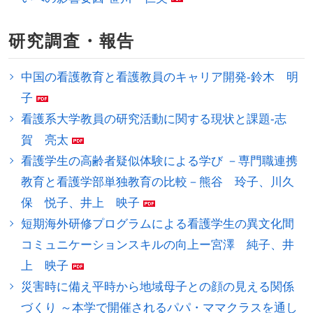
研究調査・報告
中国の看護教育と看護教員のキャリア開発-鈴木 明
子
看護系大学教員の研究活動に関する現状と課題-志
賀 亮太
看護学生の高齢者疑似体験による学び －専門職連携
教育と看護学部単独教育の比較－熊谷 玲子、川久
保 悦子、井上 映子
短期海外研修プログラムによる看護学生の異文化間
コミュニケーションスキルの向上ー宮澤 純子、井
上 映子
災害時に備え平時から地域母子との顔の見える関係
づくり ～本学で開催されるパパ・ママクラスを通し