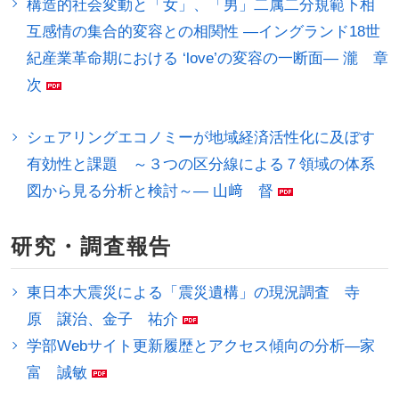
構造的社会変動と「女」、「男」二属二分規範下相
互感情の集合的変容との相関性 ―イングランド18世
紀産業革命期における ‘love’の変容の一断面― 瀧 章
次
シェアリングエコノミーが地域経済活性化に及ぼす
有効性と課題 ～３つの区分線による７領域の体系
図から見る分析と検討～― 山﨑 督
研究・調査報告
東日本大震災による「震災遺構」の現況調査 寺
原 譲治、金子 祐介
学部Webサイト更新履歴とアクセス傾向の分析―家
富 誠敏