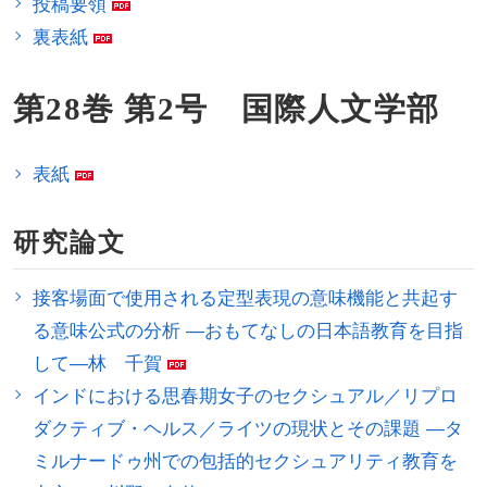
投稿要領
裏表紙
第28巻 第2号 国際人文学部
表紙
研究論文
接客場面で使用される定型表現の意味機能と共起す
る意味公式の分析 ―おもてなしの日本語教育を目指
して―林 千賀
インドにおける思春期女子のセクシュアル／リプロ
ダクティブ・ヘルス／ライツの現状とその課題 ―タ
ミルナードゥ州での包括的セクシュアリティ教育を