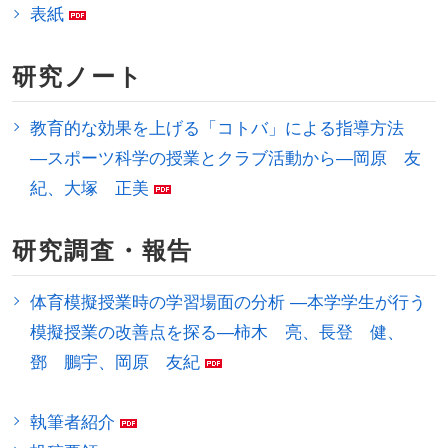
表紙
研究ノート
教育的な効果を上げる「コトバ」による指導方法
―スポーツ科学の授業とクラブ活動から―岡原 友
紀、大塚 正美
研究調査・報告
体育模擬授業時の学習場面の分析 ―本学学生が行う
模擬授業の改善点を探る―柿木 亮、長登 健、
鄧 鵬宇、岡原 友紀
執筆者紹介