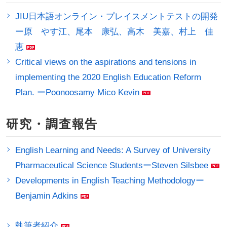
JIU日本語オンライン・プレイスメントテストの開発
ー原 やす江、尾本 康弘、高木 美嘉、村上 佳
恵
Critical views on the aspirations and tensions in
implementing the 2020 English Education Reform
Plan. ーPoonoosamy Mico Kevin
研究・調査報告
English Learning and Needs: A Survey of University
Pharmaceutical Science StudentsーSteven Silsbee
Developments in English Teaching Methodologyー
Benjamin Adkins
執筆者紹介