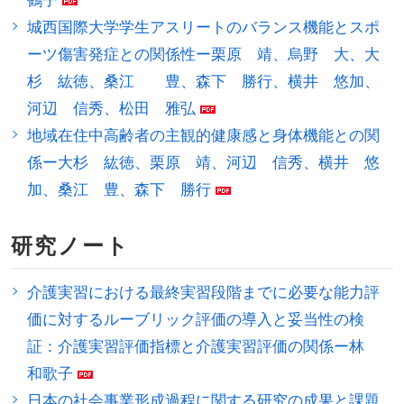
鶴子
城西国際大学学生アスリートのバランス機能とスポ
ーツ傷害発症との関係性ー栗原 靖、烏野 大、大
杉 紘徳、桑江 豊、森下 勝行、横井 悠加、
河辺 信秀、松田 雅弘
地域在住中高齢者の主観的健康感と身体機能との関
係ー大杉 紘徳、栗原 靖、河辺 信秀、横井 悠
加、桑江 豊、森下 勝行
研究ノート
介護実習における最終実習段階までに必要な能力評
価に対するルーブリック評価の導入と妥当性の検
証：介護実習評価指標と介護実習評価の関係ー林
和歌子
日本の社会事業形成過程に関する研究の成果と課題