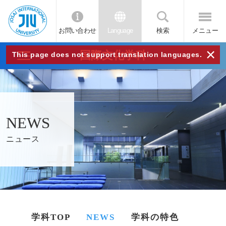
お問い合わせ
Language
検索
メニュー
JIU
×
国際文化学科
This page does not support translation languages.
城西
国際
NEWS
大学
ニュース
学科TOP
NEWS
学科の特色