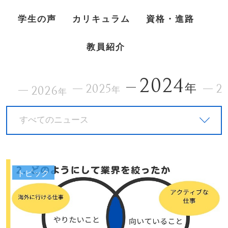
学生の声
カリキュラム
資格・進路
教員紹介
2024
2025
年
2
2026
年
年
すべてのニュース
トピック