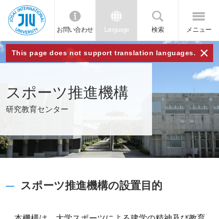
お問い合わせ
Language
検索
メニュー
JIU 城西国
×
This page does not support translation languages.
際大学
スポーツ推進機構
研究教育センター
スポーツ推進機構の設置目的
本機構は、大学スポーツによる建学の精神及び教育