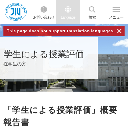
お問い合わせ
Language
検索
メニュー
JIU 城西国
×
This page does not support translation languages.
際大学
学生による授業評価
在学生の方
「学生による授業評価」概要
報告書