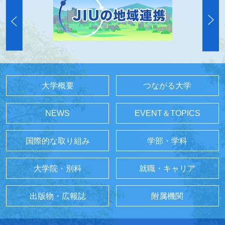
大学概要
つながる大学
NEWS
EVENT＆TOPICS
国際的な取り組み
学部・学科
大学院・別科
就職・キャリア
出版物・広報誌
附属機関