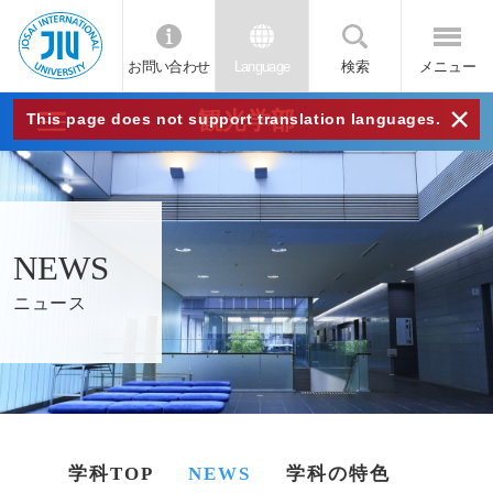
お問い合わせ
Language
検索
メニュー
JIU
×
観光学部
This page does not support translation languages.
城西
国際
NEWS
大学
ニュース
学科TOP
NEWS
学科の特色