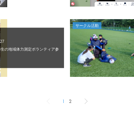
サークル活動
.27
学生の地域体力測定ボランティア参
1
2