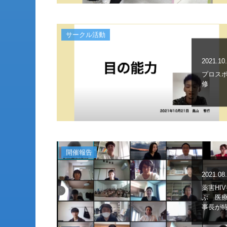
サークル活動
2021.10
プロス
修
開催報告
2021.08
薬害HI
ぶ 医
事長が