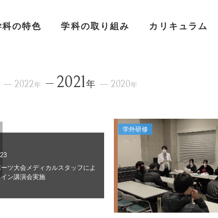
学科の特色
学科の取り組み
カリキュラム
2021
2022
年
2020
年
年
学外研修
.23
ポーツ大会メディカルスタッフによ
ライン講演会実施