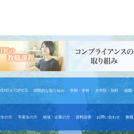
VENT＆TOPICS
国際的な取り組み
学部・学科
大学院・別科
就職
学生の方
卒業生の方
地域・企業の方
資料請求
お問い合わせ
教職