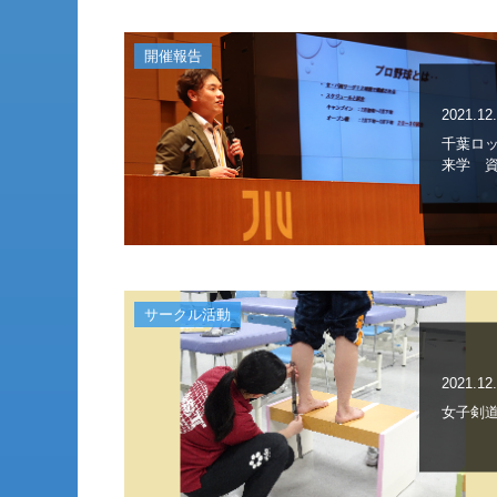
開催報告
2021.12
千葉ロ
来学 
サークル活動
2021.12
女子剣