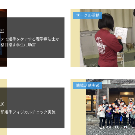
サークル活動
.22
ッテで選手をケアする理学療法士が
資格目指す学生に助言
地域活動実践
.10
道部選手フィジカルチェック実施