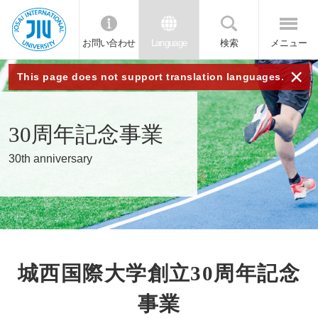
お問い合わせ
Language
検索
メニュー
JIU 城西国
×
This page does not support translation languages.
際大学
30周年記念事業
30th anniversary
城西国際大学創立30周年記念
事業